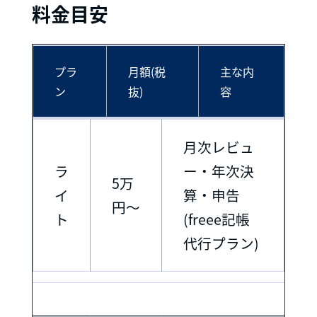
料金目安
プラ
月額(税
主な内
ン
抜)
容
月次レビュ
ラ
ー・年次決
5万
イ
算・申告
円〜
ト
(freee記帳
代行プラン)