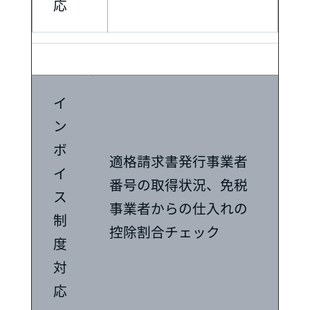
応
イ
ン
ボ
適格請求書発行事業者
イ
番号の取得状況、免税
ス
事業者からの仕入れの
制
控除割合チェック
度
対
応