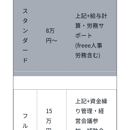
ス
上記+給与計
タ
算・労務サ
ン
8万
ポート
ダ
円〜
(freee人事
ー
労務含む)
ド
上記+資金繰
15
り管理・経
フ
万
営会議参
ル