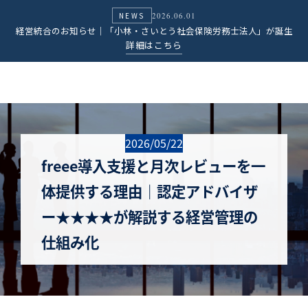
小林・さいとう社会保険労務士法人
NEWS
2026.06.01
小林修公認会計士事務所
経営統合のお知らせ｜「小林・さいとう社会保険労務士法人」が誕生
詳細はこちら
2026/05/22
freee導入支援と月次レビューを一
体提供する理由｜認定アドバイザ
ー★★★★が解説する経営管理の
仕組み化