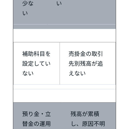
少な
い
い
補助科目を
売掛金の取引
設定してい
先別残高が追
ない
えない
預り金・立
残高が累積
替金の運用
し、原因不明